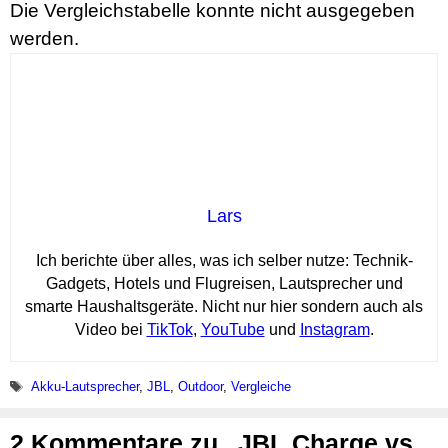
Die Vergleichstabelle konnte nicht ausgegeben
werden.
Lars
Ich berichte über alles, was ich selber nutze: Technik-
Gadgets, Hotels und Flugreisen, Lautsprecher und
smarte Haushaltsgeräte. Nicht nur hier sondern auch als
Video bei
TikTok
,
YouTube
und
Instagram
.
Schlagwörter
Akku-Lautsprecher
,
JBL
,
Outdoor
,
Vergleiche
2 Kommentare zu „JBL Charge vs